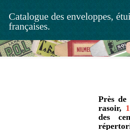
Catalogue des enveloppes, étuis
françaises.
Près d
rasoir,
des ce
répert