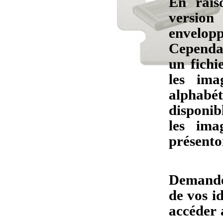
En rais
versio
envelo
Cependan
un fich
les ima
alphabé
disponib
les ima
présento
Demande
de vos i
accéder 