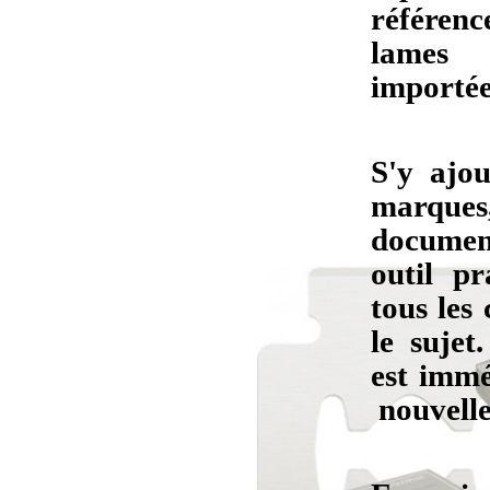
référenc
lames 
importée
S'y ajo
marque
documen
outil pr
tous les
le sujet
est immé
nouvelle